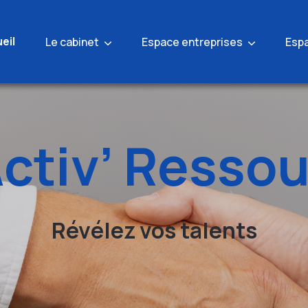
eil
Le cabinet
Espace entreprises
Esp
ctiv’ Resso
Révélez vos talents