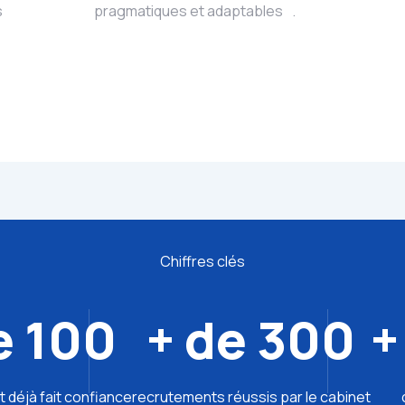
s
pragmatiques et adaptables .
Chiffres clés
e 100
+ de 300
+
t déjà fait confiance
recrutements réussis par le cabinet