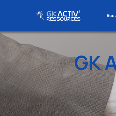
Accu
Skip
to
content
GK A