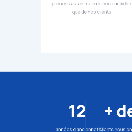
prenons autant soin de nos candidat
que de nos clients.
12
+ d
années d’ancienneté
clients nous on