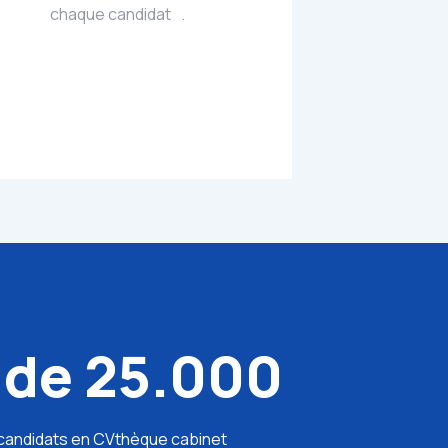
chaque candidat .
 de 25.000
candidats en CVthèque cabinet