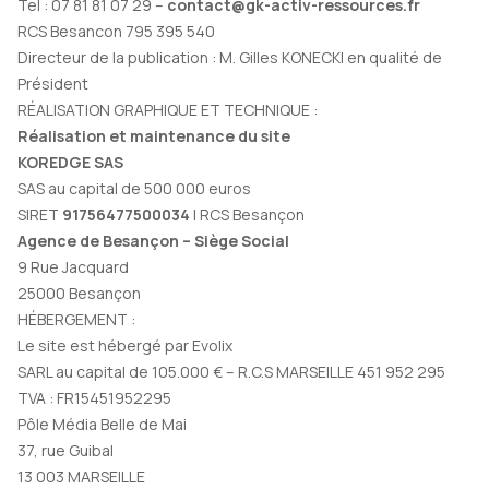
Tel : 07 81 81 07 29 –
contact@gk-activ-ressources.fr
RCS Besancon 795 395 540
Directeur de la publication : M. Gilles KONECKI en qualité de
Président
RÉALISATION GRAPHIQUE ET TECHNIQUE :
Réalisation et maintenance du site
KOREDGE SAS
SAS au capital de 500 000 euros
SIRET
91756477500034
| RCS Besançon
Agence de Besançon
– Siège Social
9 Rue Jacquard
25000 Besançon
HÉBERGEMENT :
Le site est hébergé par Evolix
SARL au capital de 105.000 € – R.C.S MARSEILLE 451 952 295
TVA : FR15451952295
Pôle Média Belle de Mai
37, rue Guibal ­
13 003 MARSEILLE