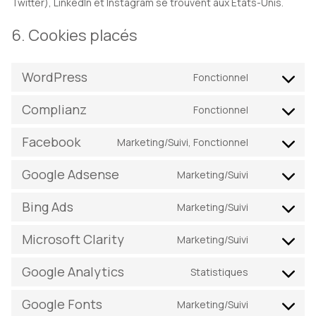
Twitter), LinkedIn et Instagram se trouvent aux États-Unis.
6. Cookies placés
WordPress
Fonctionnel
Consent
to
Complianz
Fonctionnel
Consent
service
to
wordpress
Facebook
Marketing/Suivi, Fonctionnel
Consent
service
to
complianz
Google Adsense
Marketing/Suivi
Consent
service
to
facebook
Bing Ads
Marketing/Suivi
Consent
service
to
google-
Microsoft Clarity
Marketing/Suivi
Consent
service
adsense
to
bing-
Google Analytics
Statistiques
Consent
service
ads
to
microsoft-
Google Fonts
Marketing/Suivi
Consent
service
clarity