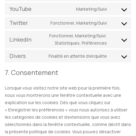
to
google-
YouTube
Marketing/Suivi
Consent
service
analytics
to
google-
Twitter
Fonctionnel, Marketing/Suivi
Consent
service
fonts
to
youtube
Fonctionnel, Marketing/Suivi,
LinkedIn
service
Consent
Statistiques, Préférences
twitter
to
Divers
Finalité en attente d’enquête
service
Consent
linkedin
to
7. Consentement
service
divers
Lorsque vous visitez notre site web pour la première fois,
nous vous montrerons une fenêtre contextuelle avec une
explication sur les cookies. Dès que vous cliquez sur
« Enregistrer les préférences » vous nous autorisez à utiliser
les catégories de cookies et d’extensions que vous avez
sélectionnés dans la fenêtre contextuelle, comme décrit dans
la présente politique de cookies. Vous pouvez désactiver