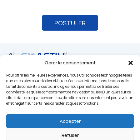
Gérer le consentement
Pour offrir les meilleures expériences, nous utilisons des technologies telles
07 81 81 07 29
que les cookies pour stocker et/ou accéder aux informations des appareils.
contact@gk-activ-ressources.fr
Le fait de consentir à ces technologies nous permettra de traiter des
données telles que le comportement de navigation ou les ID uniques sur ce
Sur les réseaux sociaux
site. Le fait de ne pas consentir ou de retirer son consentement peut avoir un
effet négatif sur certaines caractéristiques et fonctions.
Accepter
Mentions légales
Conditions générales de vente
Refuser