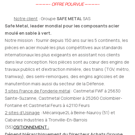
————-
OFFRE POURVUE
————-
Notre client
: Groupe
SAFE METAL
SAS
Safe Metal, leader mondial pour les composants acier
moulé en sable à vert.
Notre mission : fournir depuis 150 ans sur les 5 continents, les
pièces en acier moulé les plus compétitives aux standards
internationaux les plus exigeants en assistant nos clients
dans leur conception. Nos pièces sont au cœur des engins de
travaux publics et d’extraction minière, des trains (TGV, métro,
tramway), des semi-remorques, des engins agricoles et de
manutention mais aussi du secteur de la Défense.
3 sites France de Fonderie métal
: Castmetal FWF à 25630
Sainte-Suzanne, Castmetal Colombier à 25260 Colombier-
Fontaine et Castmetal Feurs à 42110 Feurs
2 sites d’Usinage
: Mécanique2L à Beine-Nauroy (51) et
Cabanes Industries à Tronville-En-Barrois
(55)
OSITIONNEMENT :
Dépend hiérarchiquement du Directeur Achats Groupe