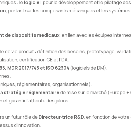
hniques : le
logiciel
, pour le développement et le pilotage de
ion
, portant sur les composants mécaniques et les système
t de dispositifs médicaux
, en lien avec les équipes interne
de vie produit : définition des besoins, prototypage, validat
lisation, certification CE et FDA.
85, MDR 2017/745 et ISO 62304
(logiciels de DM).
ernes.
echniques, réglementaires, organisationnels).
la
stratégie réglementaire
de mise sur le marché (Europe + 
et garantir l’atteinte des jalons.
s un futur rôle de
Directeur·trice R&D
, en fonction de vot
essus d’innovation.