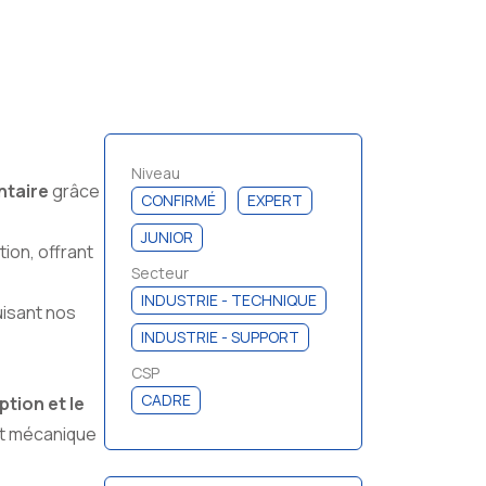
Niveau
ntaire
grâce
CONFIRMÉ
EXPERT
JUNIOR
tion, offrant
Secteur
INDUSTRIE - TECHNIQUE
uisant nos
INDUSTRIE - SUPPORT
CSP
CADRE
ption et le
nt mécanique