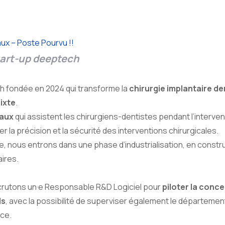
ux – Poste Pourvu !!
start-up deeptech
h fondée en 2024 qui transforme la
chirurgie implantaire de
mixte
.
caux
qui assistent les chirurgiens-dentistes pendant l’interven
er la précision et la sécurité des interventions chirurgicales.
, nous entrons dans une phase d’industrialisation, en constr
aires.
ecrutons un·e Responsable R&D Logiciel pour
piloter la conce
ls
, avec la possibilité de superviser également le départeme
ce.