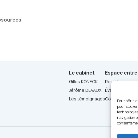
essources
Le cabinet
Espace entre
Gilles KONECKI
Recruter
Jérôme DEVAUX
Évaluer
Les témoignages
Conseil en Organ
Pour offrir l
pour stocker
technologies
navigation ou
consentement