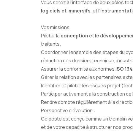
Vous serez à l’interface de deux pôles tec
logiciels et immersifs
, et
l’instrumentat
Vos missions :
Piloter la
conception et le développemen
traitants.
Coordonner l’ensemble des étapes du cycle 
rédaction des dossiers technique, industria
Assurer la conformité aux normes
ISO 134
Gérer la relation avec les partenaires ext
Identifier et piloter les risques projet (t
Participer activement à la construction de 
Rendre compte régulièrement à la direction 
Perspective d’évolution :
Ce poste est conçu comme un tremplin ver
et de votre capacité à structurer nos proc