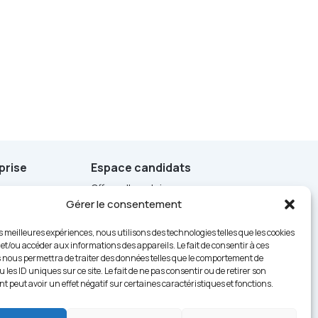
prise
Espace candidats
Offres d'emplois
Gérer le consentement
Anciennes offres pourvues
isation Industrielle
Candidature spontanée
es meilleures expériences, nous utilisons des technologies telles que les cookies
 et/ou accéder aux informations des appareils. Le fait de consentir à ces
Sur les réseaux sociaux
 nous permettra de traiter des données telles que le comportement de
 les ID uniques sur ce site. Le fait de ne pas consentir ou de retirer son
 peut avoir un effet négatif sur certaines caractéristiques et fonctions.