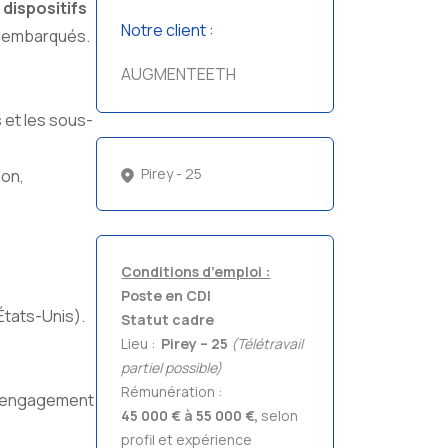
s
dispositifs
Notre client :
s embarqués.
AUGMENTEETH
s et les sous-
Pirey - 25
ion,
Conditions d’emploi :
Poste en CDI
États-Unis).
Statut cadre
Lieu :
Pirey – 25
(Télétravail
partiel possible)
Rémunération :
re engagement
45 000 € à 55 000 €,
selon
profil et expérience