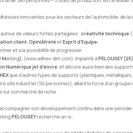
ional de 580 personnes – 5 sites de production, est le leader 
dhésives innovantes pour les secteurs de l’automobile, de la 
 autour de valeurs fortes partagées :
créativité technique
(
ation client
,
Opiniâtreté
et
Esprit d’Equipe.
imer et a la possibilité de progresser.
l
M
arking
),
(www.adhex-dim.com), implanté à
PELOUSEY (25
on Numérique jet d’encre
, et décore aussi bien des support
HEX
que d’autres types de supports (plastiques, métalliques,
site industriel (50 personnes), alliant la force d’un groupe i
 sur son marché de niche.
r accompagner son développement continu dans une période 
rking
PELOUSEY
recherche un-e :