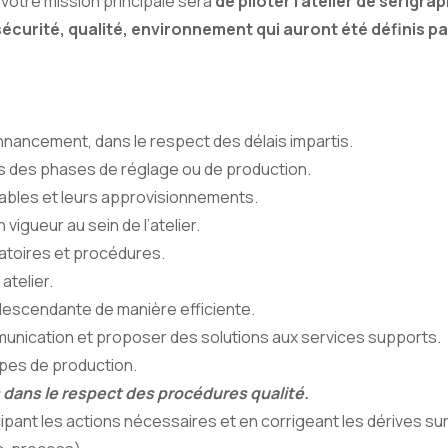
, votre mission principale sera
de
piloter l’atelier de sérigra
écurité, qualité, environnement qui auront été définis pa
nnancement, dans le respect des délais impartis.
s des phases de réglage ou de production.
ables et leurs approvisionnements.
vigueur au sein de l’atelier.
atoires et procédures.
atelier.
escendante de manière efficiente.
mmunication et proposer des solutions aux services supports.
ipes de production.
és dans le respect des procédures qualité.
ticipant les actions nécessaires et en corrigeant les dérives sur