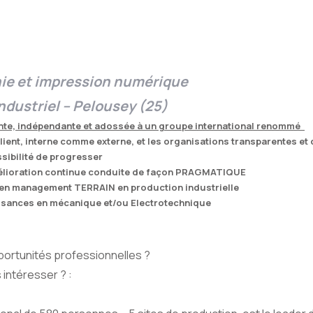
hie et impression numérique
ndustriel – Pelousey (25)
ante, indépendante et adossée à un groupe international renommé
 client, interne comme externe, et les organisations transparentes e
sibilité de progresser
’amélioration continue conduite de façon PRAGMATIQUE
e en management TERRAIN en production industrielle
ssances en mécanique et/ou Electrotechnique
pportunités professionnelles ?
 intéresser ? :