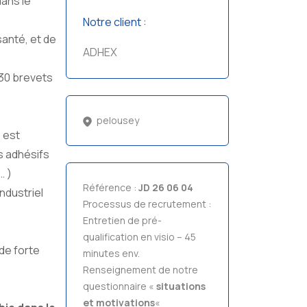
dans le
Notre client :
santé, et de
ADHEX
30 brevets
pelousey
)
est
s adhésifs
… )
Référence :
JD 26 06 04
ndustriel
Processus de recrutement :
Entretien de pré-
qualification en visio – 45
de forte
minutes env.
Renseignement de notre
questionnaire «
situations
et motivations
«