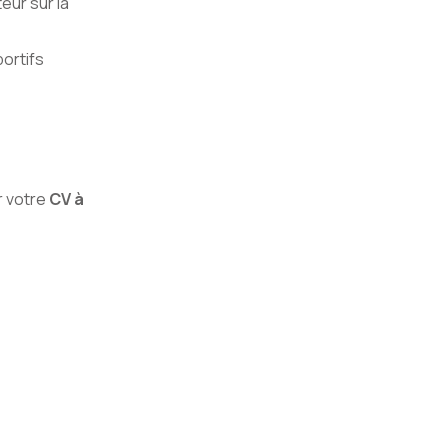
eur sur la
portifs
r votre
CV à