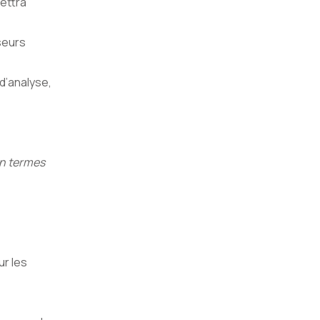
ettra
seurs
 d’analyse,
 en termes
ur les