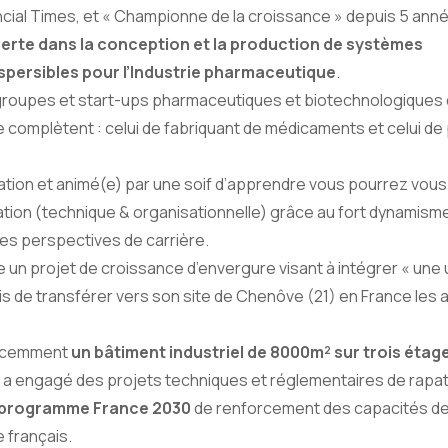
ncial Times, et « Championne de la croissance » depuis 5 anné
perte dans la conception et la production de systèmes
spersibles pour l’Industrie pharmaceutique
.
roupes et start-ups pharmaceutiques et biotechnologiques 
e complètent : celui de fabriquant de médicaments et celui de
ation et animé(e) par une soif d’apprendre vous pourrez vou
ion (technique & organisationnelle) grâce au fort dynamism
lles perspectives de carrière.
e un projet de croissance d’envergure visant à intégrer « une
is de transférer vers son site de Chenôve (21) en France les a
 récemment
un bâtiment industriel de 8000m² sur trois étage
, a engagé des projets techniques et réglementaires de rapa
programme France 2030
de renforcement des capacités de
 français.