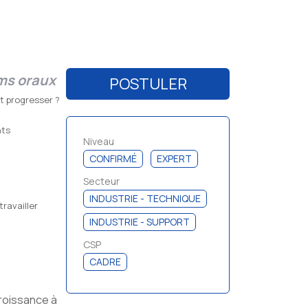
lms oraux
POSTULER
et progresser ?
nts
Niveau
CONFIRMÉ
EXPERT
Secteur
INDUSTRIE - TECHNIQUE
travailler
INDUSTRIE - SUPPORT
CSP
CADRE
roissance à