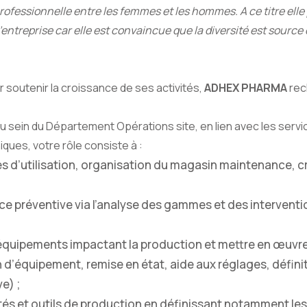
fessionnelle entre les femmes et les hommes. A ce titre elle 
l’entreprise car elle est convaincue que la diversité est source
 soutenir la croissance de ses activités,
ADHEX PHARMA
rec
 sein du Département Opérations site, en lien avec les servi
ques, votre rôle consiste à :
es d’utilisation, organisation du magasin maintenance, c
e préventive via l’analyse des gammes et des interventi
équipements impactant la production et mettre en œuvr
n d’équipement, remise en état, aide aux réglages, défini
e) ;
ités et outils de production en définissant notamment le