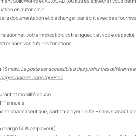
alement SolidWorks et AutoCAD (ou autres éditeurs) vous perm
duction en autonomie
 de la documentation et d’échanger par écrit avec des fournis
lationnel, votre implication, votre rigueur, et votre capacité
strer dans vos futures fonctions.
r 13 mois
. Le poste est accessible à des profils très différents
négociable en conséquence
urant et mobilité douce.
TT annuels.
ranche pharmaceutique, part employeur 60% – sans surcoût po
en charge 50% employeur).