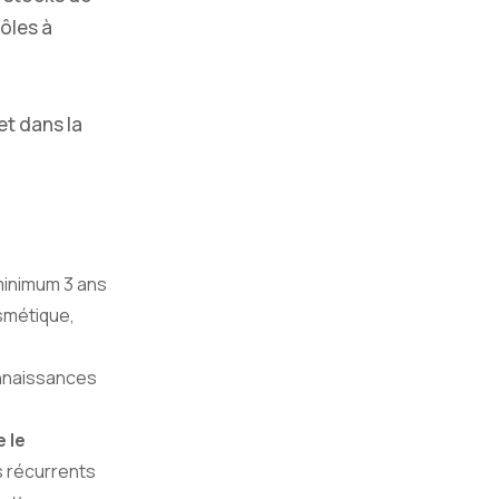
ôles à
et dans la
minimum 3 ans
smétique,
onnaissances
 le
s récurrents