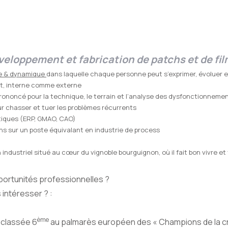
eloppement et fabrication de patchs et de fi
te & dynamique
dans laquelle chaque personne peut s’exprimer, évoluer 
ent, interne comme externe
ononcé pour la technique, le terrain et l’analyse des dysfonctionneme
r chasser et tuer les problèmes récurrents
atiques (ERP, GMAO, CAO)
s sur un poste équivalant en industrie de process
ndustriel situé au cœur du vignoble bourguignon, où il fait bon vivre et 
pportunités professionnelles ?
 intéresser ? :
ème
classée 6
au palmarès européen des « Champions de la c