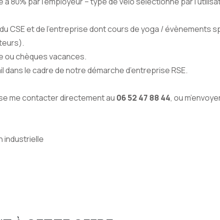
à 80% par l’employeur – type de vélo sélectionné par l’utilisat
s du CSE et de l’entreprise dont cours de yoga / évènements s
teurs).
née ou chèques vacances.
ail dans le cadre de notre démarche d’entreprise RSE.
isse me contacter directement au
06 52 47 88 44
, ou m’envoye
 industrielle