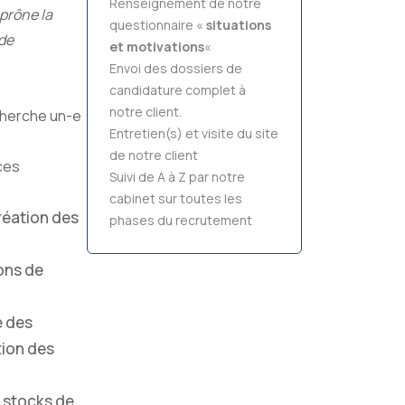
Renseignement de notre
prône la
questionnaire «
situations
 de
et motivations
«
Envoi des dossiers de
candidature complet à
notre client.
herche un-e
Entretien(s) et visite du site
de notre client
ces
Suivi de A à Z par notre
cabinet sur toutes les
réation des
phases du recrutement
ons de
e des
tion des
s stocks de