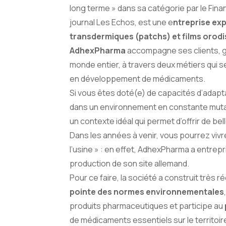
long terme » dans sa catégorie par le Fina
journal Les Echos, est une e
ntreprise ex
transdermiques (patchs) et films orodi
AdhexPharma
accompagne ses clients, g
monde entier, à travers deux métiers qui s
en développement de médicaments.
Si vous êtes doté(e) de capacités d’adapt
dans un environnement en constante mutat
un contexte idéal qui permet d’offrir de be
Dans les années à venir, vous pourrez vivr
l’usine » : en effet, AdhexPharma a entrepr
production de son site allemand.
Pour ce faire, la société a construit très
pointe des normes environnementales
produits pharmaceutiques et participe au
de médicaments essentiels sur le territoire