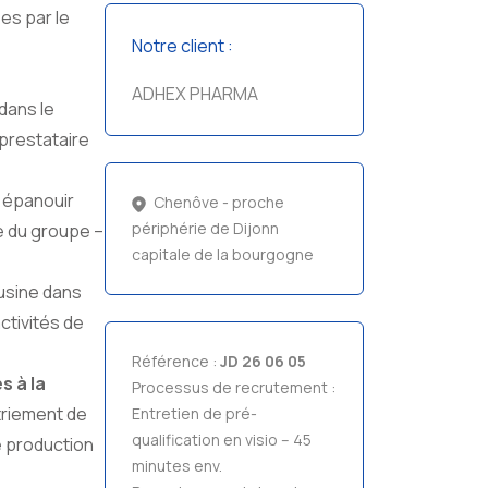
es par le
Notre client :
ADHEX PHARMA
dans le
 prestataire
s épanouir
Chenôve - proche
périphérie de Dijonn
e du groupe –
capitale de la bourgogne
 usine dans
ctivités de
Référence :
JD 26 06 05
s à la
Processus de recrutement :
triement de
Entretien de pré-
qualification en visio – 45
 production
minutes env.