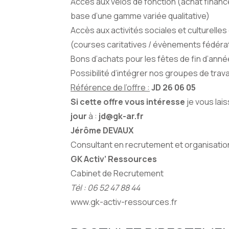
Accès aux vélos de fonction (achat financé 
base d’une gamme variée qualitative)
Accès aux activités sociales et culturelle
(courses caritatives / évènements fédéra
Bons d’achats pour les fêtes de fin d’an
Possibilité d’intégrer nos groupes de trav
Référence de l’offre :
JD 26 06 05
Si cette offre vous intéresse
je vous la
jour
à :
jd@gk-ar.fr
Jérôme DEVAUX
Consultant en recrutement et organisation
GK Activ’ Ressources
Cabinet de Recrutement
Tél :
06 52 47 88 44
www.gk-activ-ressources.fr