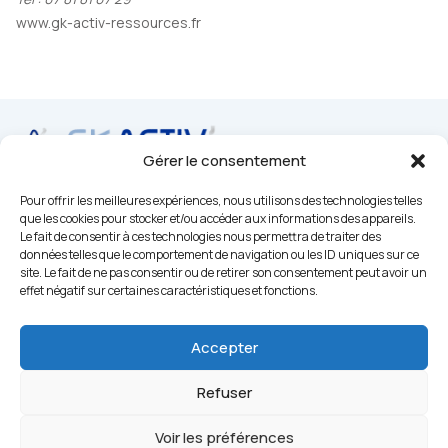
www.gk-activ-ressources.fr
Gérer le consentement
Pour offrir les meilleures expériences, nous utilisons des technologies telles
07 81 81 07 29
que les cookies pour stocker et/ou accéder aux informations des appareils.
contact@gk-activ-ressources.fr
Le fait de consentir à ces technologies nous permettra de traiter des
données telles que le comportement de navigation ou les ID uniques sur ce
Sur les réseaux sociaux
site. Le fait de ne pas consentir ou de retirer son consentement peut avoir un
effet négatif sur certaines caractéristiques et fonctions.
Accepter
Mentions légales
Conditions générales de vente
Refuser
© 2023 GK Activ’ Ressources. Réalisation
Koredge
.
Voir les préférences